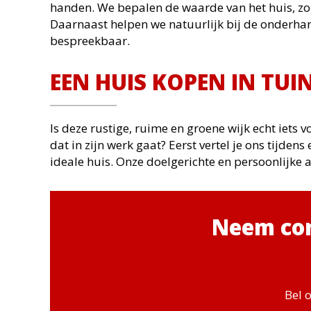
handen. We bepalen de waarde van het huis, zor
Daarnaast helpen we natuurlijk bij de onderhand
bespreekbaar.
Domstad Makelaars
Home
EEN HUIS KOPEN IN TUI
Goeman Borgesiuslaan
Aanbod wonen
77
Aanbod bedrijven
3515 ET Utrecht
Diensten
Is deze rustige, ruime en groene wijk echt iets
Tel: 030-2313731
dat in zijn werk gaat? Eerst vertel je ons tijde
Verkocht
info@domstadmakelaars.nl
ideale huis. Onze doelgerichte en persoonlijke 
Contact
Privacy verklaring
Neem con
Bel 