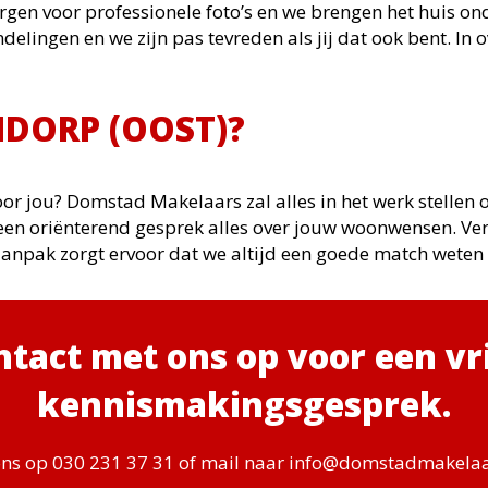
gen voor professionele foto’s en we brengen het huis ond
elingen en we zijn pas tevreden als jij dat ook bent. In 
Makelaar
NDORP (OOST)?
Makelaar in Utre
Makel
Makelaar in Wittev
 voor jou? Domstad Makelaars zal alles in het werk stelle
Ze
ns een oriënterend gesprek alles over jouw woonwensen. Ve
Makelaar in Vogelenbuur
aanpak zorgt ervoor dat we altijd een goede match weten 
Makelaar in Tu
Makelaar in Buiten 
Makelaar 
tact met ons op voor een vri
Makelaar in Voordorp
kennismakingsgesprek.
Makelaar 
ons op 030 231 37 31 of mail naar
info@domstadmakelaa